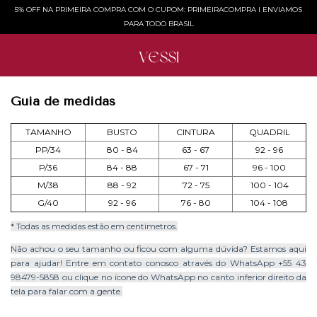
5% OFF NA PRIMEIRA COMPRA COM O CUPOM: PRIMEIRACOMPRA l ENVIAMOS
PARA TODO BRASIL
Guia de medidas
TAMANHO
BUSTO
CINTURA
QUADRIL
PP/34
80 - 84
63 - 67
92 - 96
P/36
84 - 88
67 - 71
96 - 100
M/38
88 - 92
72 - 75
100 - 104
G/40
92 - 96
76 - 80
104 - 108
* Todas as medidas estão em centímetros.
Não achou o seu tamanho ou ficou com alguma dúvida? Estamos aqui
para ajudar! Entre em contato conosco através do WhatsApp +55 43
98479-5858 ou clique
no ícone do WhatsApp no canto inferior direito da
tela para falar com a gente.