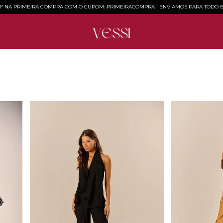
FF NA PRIMEIRA COMPRA COM O CUPOM: PRIMEIRACOMPRA l ENVIAMOS PARA TODO B