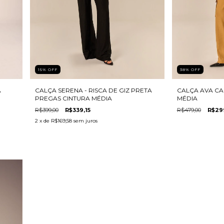
15
%
OFF
38
%
OFF
CALÇA SERENA - RISCA DE GIZ PRETA
CALÇA AVA CA
A
PREGAS CINTURA MÉDIA
MÉDIA
R$399,00
R$339,15
R$479,00
R$29
2
x de
R$169,58
sem juros