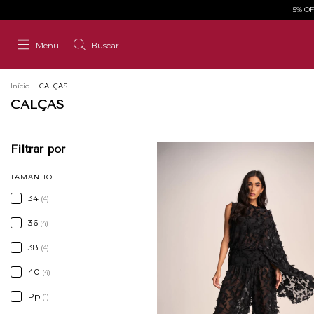
5% O
Menu
Buscar
Início
.
CALÇAS
CALÇAS
Filtrar por
TAMANHO
34
(4)
36
(4)
38
(4)
40
(4)
Pp
(1)