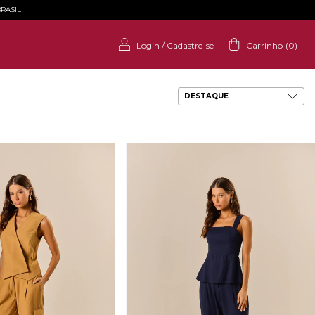
RASIL
Login
/
Cadastre-se
Carrinho
(
0
)