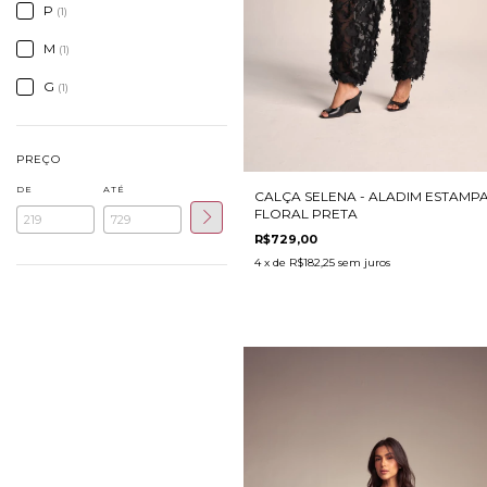
P
(1)
M
(1)
G
(1)
PREÇO
DE
ATÉ
CALÇA SELENA - ALADIM ESTAMP
FLORAL PRETA
R$729,00
4
x de
R$182,25
sem juros