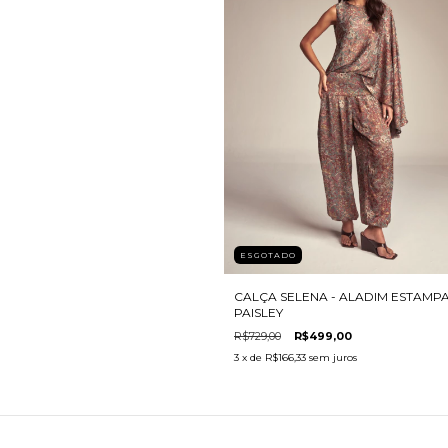
ESGOTADO
CALÇA SELENA - ALADIM ESTAMP
PAISLEY
R$729,00
R$499,00
3
x de
R$166,33
sem juros