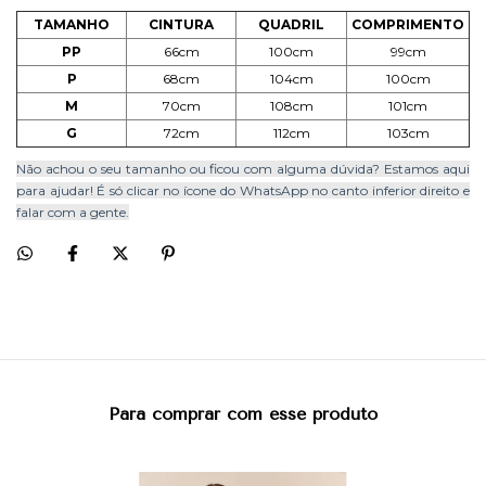
TAMANHO
CINTURA
QUADRIL
COMPRIMENTO
PP
66cm
100cm
99cm
P
68cm
104cm
100cm
M
70cm
108cm
101cm
G
72cm
112cm
103cm
Não achou o seu tamanho ou ficou com alguma dúvida? Estamos aqui
para ajudar! É só clicar no ícone do WhatsApp no canto inferior direito e
falar com a gente.
Para comprar com esse produto