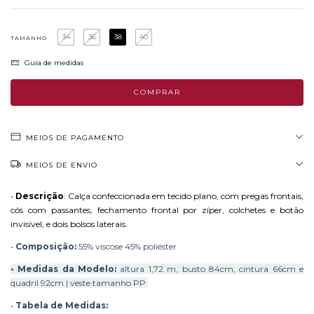
34
36
38
40
TAMANHO
Guia de medidas
MEIOS DE PAGAMENTO
MEIOS DE ENVIO
•
Descrição
: Calça confeccionada em tecido plano, com pregas frontais,
cós com passantes, fechamento frontal por zíper, colchetes e botão
invisível, e dois bolsos laterais.
•
Composição:
55% viscose 45% poliéster
• Medidas da M
odelo:
altura 1,72 m, busto 84cm, cintura 66cm e
quadril 92cm | veste tamanho PP
•
Tabela de Medidas: