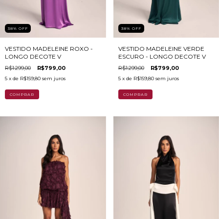
38
%
OFF
38
%
OFF
VESTIDO MADELEINE ROXO -
VESTIDO MADELEINE VERDE
LONGO DECOTE V
ESCURO - LONGO DECOTE V
R$1.299,00
R$799,00
R$1.299,00
R$799,00
5
x de
R$159,80
sem juros
5
x de
R$159,80
sem juros
COMPRAR
COMPRAR