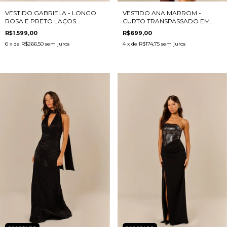
VESTIDO GABRIELA - LONGO
VESTIDO ANA MARROM -
ROSA E PRETO LAÇOS
CURTO TRANSPASSADO EM
LATERAIS
MALHA
R$1.599,00
R$699,00
6
x de
R$266,50
sem juros
4
x de
R$174,75
sem juros