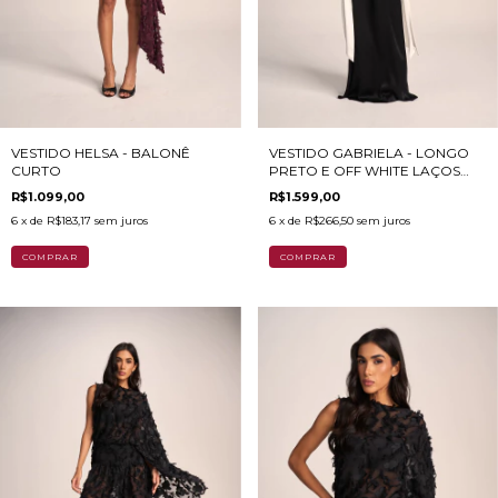
VESTIDO HELSA - BALONÊ
VESTIDO GABRIELA - LONGO
CURTO
PRETO E OFF WHITE LAÇOS
LATERAIS
R$1.099,00
R$1.599,00
6
x de
R$183,17
sem juros
6
x de
R$266,50
sem juros
COMPRAR
COMPRAR