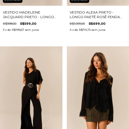
ESGOTADO
ESGOTADO
VESTIDO MADELEINE
VESTIDO ALEXA PRETO -
JACQUARD PRETO - LONGO
LONGO PAETÊ ROSÊ FENDA
DECOTE V
FRONTAL
R$998,00
R$599,00
R$1.099,00
R$699,00
3
x de
R$199,67
sem juros
4
x de
R$174,75
sem juros