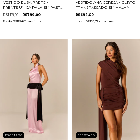
VESTIDO ELISA PRETO -
VESTIDO ANA CEREJA - CURTO
FRENTE ÚNICA PALA EM PAETÊ
TRANSPASSADO EM MALHA
ROSÊ
R$1.119,00
R$799,00
R$699,00
5
x de
R$159,80
sem juros
4
x de
R$174,75
sem juros
ESGOTADO
ESGOTADO