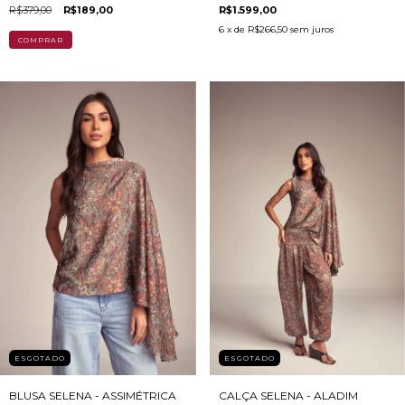
R$379,00
R$189,00
R$1.599,00
6
x de
R$266,50
sem juros
COMPRAR
ESGOTADO
ESGOTADO
BLUSA SELENA - ASSIMÉTRICA
CALÇA SELENA - ALADIM