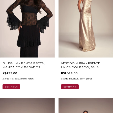
VESTIDO NURIA - FRENTE
BLUSA LIA - RENDA PRETA,
ÚNICA DOURADO, PALA
MANGA COM BABADOS
DRAPEADA
R$1.399,00
R$499,00
6
x de
R$233,17
sem juros
3
x de
R$166,33
sem juros
COMPRAR
COMPRAR