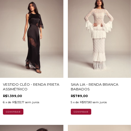
VESTIDO CLÉO - RENDA PRETA
SAIA LIA - RENDA BRANCA
ASSIMÉTRICO
BABADOS
R$1.399,00
R$789,00
6
x de
R$233,17
sem juros
5
x de
R$157,80
sem juros
COMPRAR
COMPRAR