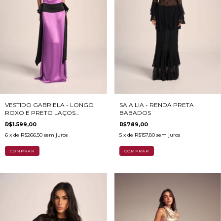
VESTIDO GABRIELA - LONGO
SAIA LIA - RENDA PRETA
ROXO E PRETO LAÇOS
BABADOS
LATERAIS
R$1.599,00
R$789,00
6
x de
R$266,50
sem juros
5
x de
R$157,80
sem juros
COMPRAR
COMPRAR