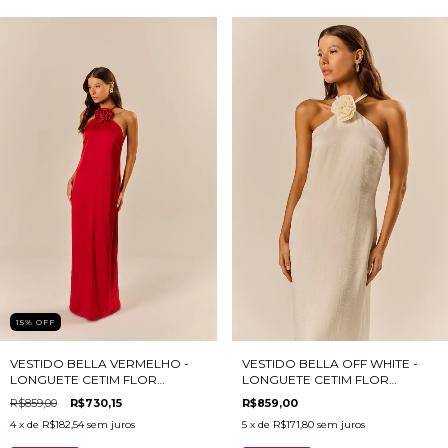
15
%
OFF
VESTIDO BELLA VERMELHO -
VESTIDO BELLA OFF WHITE -
LONGUETE CETIM FLOR
LONGUETE CETIM FLOR
REMOVÍVEL
REMOVÍVEL
R$859,00
R$730,15
R$859,00
4
x de
R$182,54
sem juros
5
x de
R$171,80
sem juros