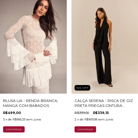
15
%
OFF
CALÇA SERENA - RISCA DE GIZ
BLUSA LIA - RENDA BRANCA,
PRETA PREGAS CINTURA
MANGA COM BABADOS
MÉDIA
R$399,00
R$339,15
R$499,00
2
x de
R$169,58
sem juros
3
x de
R$166,33
sem juros
COMPRAR
COMPRAR