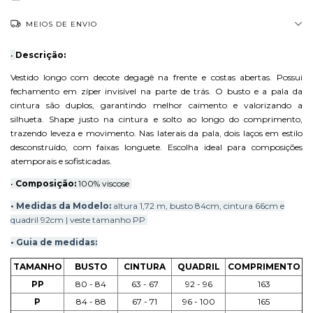
MEIOS DE ENVIO
•
Descrição:
Vestido longo com decote degagê na frente e costas abertas. Possui
fechamento em zíper invisível na parte de trás. O busto e a pala da
cintura são duplos, garantindo melhor caimento e valorizando a
silhueta. Shape justo na cintura e solto ao longo do comprimento,
trazendo leveza e movimento. Nas laterais da pala, dois laços em estilo
desconstruído, com faixas longuete. Escolha ideal para composições
atemporais e sofisticadas.
•
Composição:
100% viscose
• Medidas da M
odelo:
altura 1,72 m, busto 84cm, cintura 66cm e
quadril 92cm | veste tamanho PP
• Guia de medidas:
TAMANHO
BUSTO
CINTURA
QUADRIL
COMPRIMENTO
PP
80 - 84
63 - 67
92 - 96
163
P
84 - 88
67 - 71
96 - 100
165