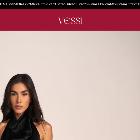
FF NA PRIMEIRA COMPRA COM O CUPOM: PRIMEIRACOMPRA l ENVIAMOS PARA TODO B