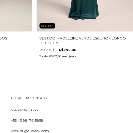
38
%
OFF
ADOS
VESTIDO MADELEINE VERDE ESCURO - LONGO
DECOTE V
R$1.299,00
R$799,00
5
x de
R$159,80
sem juros
ENTRE EM CONTATO
5543984795858
+55 43 98479-5858
vessi.br@outlook.com