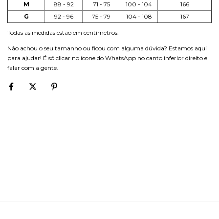
M
88 - 92
71 - 75
100 - 104
166
G
92 - 96
75 - 79
104 - 108
167
Todas as medidas estão em centímetros.
Não achou o seu tamanho ou ficou com alguma dúvida? Estamos aqui
para ajudar! É só clicar no ícone do WhatsApp no canto inferior direito e
falar com a gente.