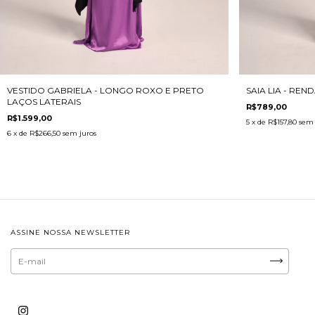
VESTIDO GABRIELA - LONGO ROXO E PRETO
SAIA LIA - RE
LAÇOS LATERAIS
R$789,00
R$1.599,00
5
x de
R$157,80
sem 
6
x de
R$266,50
sem juros
ASSINE NOSSA NEWSLETTER