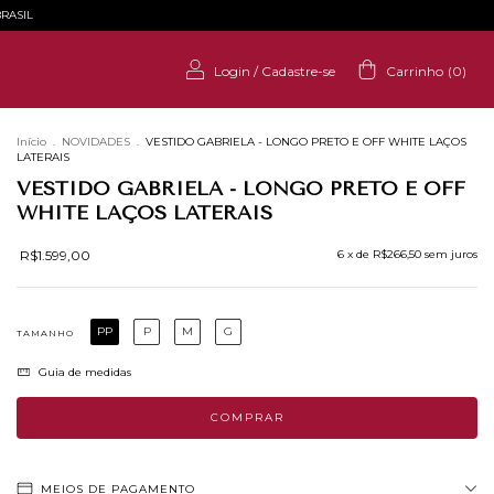
RASIL
Login
/
Cadastre-se
Carrinho
(
0
)
Início
.
NOVIDADES
.
VESTIDO GABRIELA - LONGO PRETO E OFF WHITE LAÇOS
LATERAIS
VESTIDO GABRIELA - LONGO PRETO E OFF
WHITE LAÇOS LATERAIS
R$1.599,00
6
x de
R$266,50
sem juros
PP
P
M
G
TAMANHO
Guia de medidas
MEIOS DE PAGAMENTO