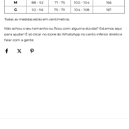
M
88 - 92
71 - 75
100 - 104
166
G
92 - 96
75 - 79
104 - 108
167
Todas as medidas estão em centímetros.
Não achou o seu tamanho ou ficou com alguma dúvida? Estamos aqui
para ajudar! É só clicar no ícone do WhatsApp no canto inferior direito e
falar com a gente.