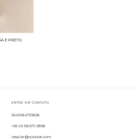
SA E PRETO
ENTRE EM CONTATO
5543984795858
+55 43 98479-5858
vessi.br@outlook.com