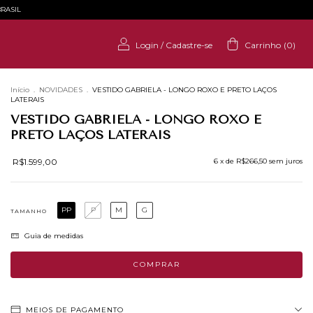
RASIL
Login
/
Cadastre-se
Carrinho
(
0
)
Início
.
NOVIDADES
.
VESTIDO GABRIELA - LONGO ROXO E PRETO LAÇOS
LATERAIS
VESTIDO GABRIELA - LONGO ROXO E
PRETO LAÇOS LATERAIS
R$1.599,00
6
x de
R$266,50
sem juros
PP
P
M
G
TAMANHO
Guia de medidas
MEIOS DE PAGAMENTO