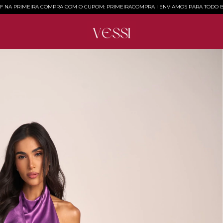
FF NA PRIMEIRA COMPRA COM O CUPOM: PRIMEIRACOMPRA l ENVIAMOS PARA TODO B