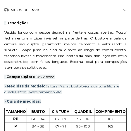
MEIOS DE ENVIO
•
Descrição:
Vestido longo com decote degagê na frente e costas abertas. Possui
fechamento em zíper invisível na parte de trás. O busto e a pala da
cintura são duplos, garantindo melhor caimento e valorizando a
silhueta. Shape justo na cintura e solto ao longo do comprimento,
trazendo leveza e movimento. Nas laterais da pala, dois laços em estilo
desconstruído, com faixas longuete. Escolha ideal para composições
atemporais e sofisticadas.
•
Composição:
100% viscose
• Medidas da M
odelo:
altura 1,72 m, busto 84cm, cintura 66cm e
quadril 92cm | veste tamanho PP
• Guia de medidas:
TAMANHO
BUSTO
CINTURA
QUADRIL
COMPRIMENTO
PP
80 - 84
63 - 67
92 - 96
163
P
84 - 88
67 - 71
96 - 100
165