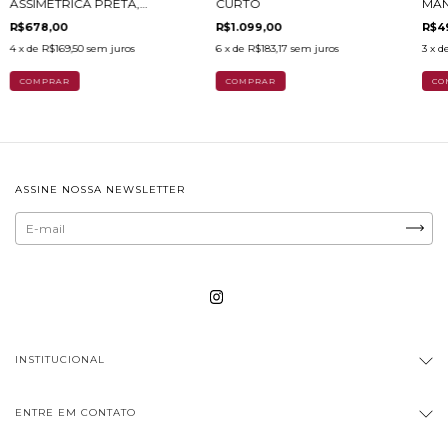
ASSIMÉTRICA PRETA,
CURTO
MAN
ESTAMPA FLORAL
R$678,00
R$1.099,00
R$4
4
x de
R$169,50
sem juros
6
x de
R$183,17
sem juros
3
x d
COMPRAR
COMPRAR
CO
ASSINE NOSSA NEWSLETTER
INSTITUCIONAL
ENTRE EM CONTATO