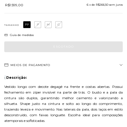
R$1.599,00
6
x de
R$266,50
sem juros
PP
P
M
G
TAMANHO
Guia de medidas
MEIOS DE PAGAMENTO
•
Descrição:
Vestido longo com decote degagê na frente e costas abertas. Possui
fechamento em zíper invisível na parte de trás. O busto e a pala da
cintura são duplos, garantindo melhor caimento e valorizando a
silhueta. Shape justo na cintura e solto ao longo do comprimento,
trazendo leveza e movimento. Nas laterais da pala, dois laços em estilo
desconstruído, com faixas longuete. Escolha ideal para composições
atemporais e sofisticadas.