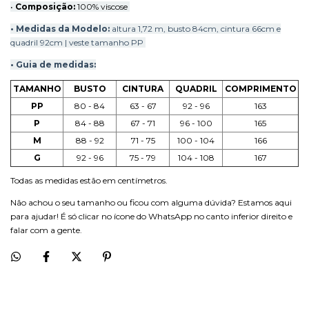
•
Composição:
100% viscose
• Medidas da M
odelo:
altura 1,72 m, busto 84cm, cintura 66cm e
quadril 92cm | veste tamanho PP
• Guia de medidas:
TAMANHO
BUSTO
CINTURA
QUADRIL
COMPRIMENTO
PP
80 - 84
63 - 67
92 - 96
163
P
84 - 88
67 - 71
96 - 100
165
M
88 - 92
71 - 75
100 - 104
166
G
92 - 96
75 - 79
104 - 108
167
Todas as medidas estão em centímetros.
Não achou o seu tamanho ou ficou com alguma dúvida? Estamos aqui
para ajudar! É só clicar no ícone do WhatsApp no canto inferior direito e
falar com a gente.